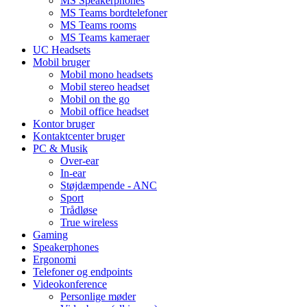
MS Speakerphones
MS Teams bordtelefoner
MS Teams rooms
MS Teams kameraer
UC Headsets
Mobil bruger
Mobil mono headsets
Mobil stereo headset
Mobil on the go
Mobil office headset
Kontor bruger
Kontaktcenter bruger
PC & Musik
Over-ear
In-ear
Støjdæmpende - ANC
Sport
Trådløse
True wireless
Gaming
Speakerphones
Ergonomi
Telefoner og endpoints
Videokonference
Personlige møder