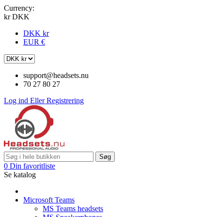
Currency:
kr DKK
DKK kr
EUR €
support@headsets.nu
70 27 80 27
Log ind
Eller
Registrering
Søg
0
Din favoritliste
Se katalog
Microsoft Teams
MS Teams headsets