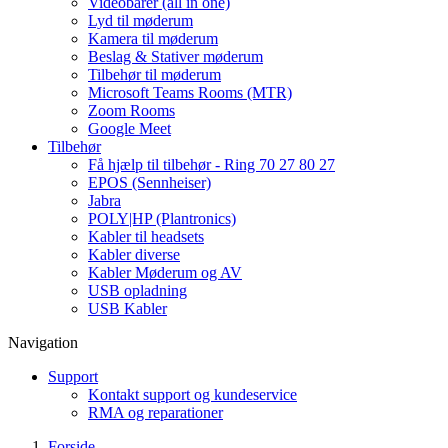
Videobarer (all in one)
Lyd til møderum
Kamera til møderum
Beslag & Stativer møderum
Tilbehør til møderum
Microsoft Teams Rooms (MTR)
Zoom Rooms
Google Meet
Tilbehør
Få hjælp til tilbehør - Ring 70 27 80 27
EPOS (Sennheiser)
Jabra
POLY|HP (Plantronics)
Kabler til headsets
Kabler diverse
Kabler Møderum og AV
USB opladning
USB Kabler
Navigation
Support
Kontakt support og kundeservice
RMA og reparationer
Forside