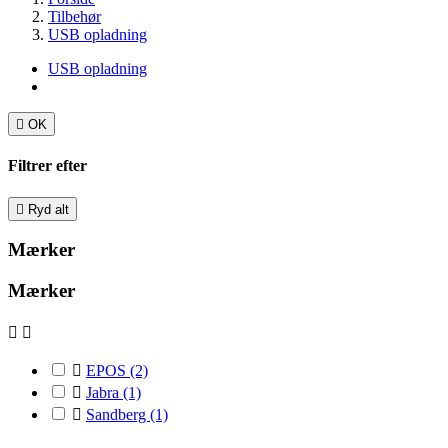
Tilbehør
USB opladning
USB opladning

OK
Filtrer efter

Ryd alt
Mærker
Mærker



EPOS
(2)

Jabra
(1)

Sandberg
(1)