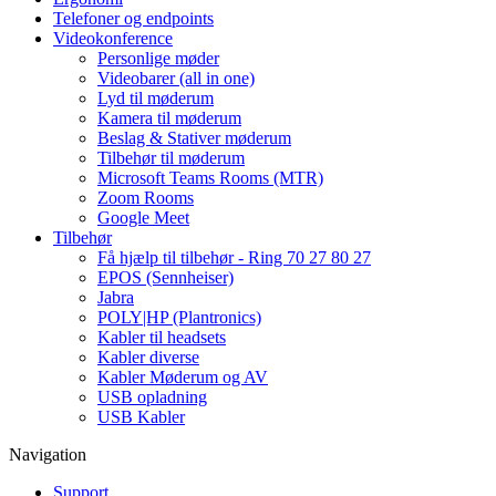
Telefoner og endpoints
Videokonference
Personlige møder
Videobarer (all in one)
Lyd til møderum
Kamera til møderum
Beslag & Stativer møderum
Tilbehør til møderum
Microsoft Teams Rooms (MTR)
Zoom Rooms
Google Meet
Tilbehør
Få hjælp til tilbehør - Ring 70 27 80 27
EPOS (Sennheiser)
Jabra
POLY|HP (Plantronics)
Kabler til headsets
Kabler diverse
Kabler Møderum og AV
USB opladning
USB Kabler
Navigation
Support