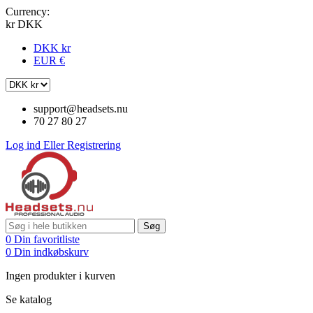
Currency:
kr DKK
DKK kr
EUR €
support@headsets.nu
70 27 80 27
Log ind
Eller
Registrering
Søg
0
Din favoritliste
0
Din indkøbskurv
Ingen produkter i kurven
Se katalog